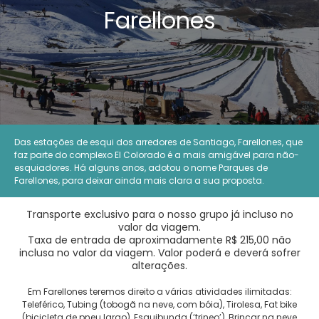
Farellones
Das estações de esqui dos arredores de Santiago, Farellones, que
faz parte do complexo El Colorado é a mais amigável para não-
esquiadores. Há alguns anos, adotou o nome Parques de
Farellones, para deixar ainda mais clara a sua proposta.
Transporte exclusivo para o nosso grupo já incluso no
valor da viagem.
Taxa de entrada de aproximadamente R$ 215,00 não
inclusa no valor da viagem. Valor poderá e deverá sofrer
alterações.
Em Farellones teremos direito a várias atividades ilimitadas:
Teleférico, Tubing (tobogã na neve, com bóia), Tirolesa, Fat bike
(bicicleta de pneu largo), Esquibunda (‘trineo’), Brincar na neve