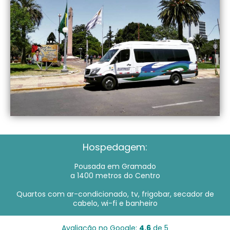
Hospedagem:
Pousada em Gramado
a 1400 metros do Centro
Quartos com ar-condicionado, tv, frigobar, secador de
cabelo, wi-fi e banheiro
Avaliação no Google:
4,6
de 5