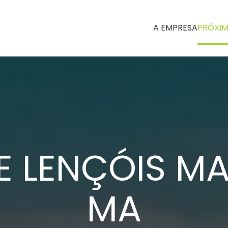
A EMPRESA
PRÓXIM
S E LENÇÓIS M
MA