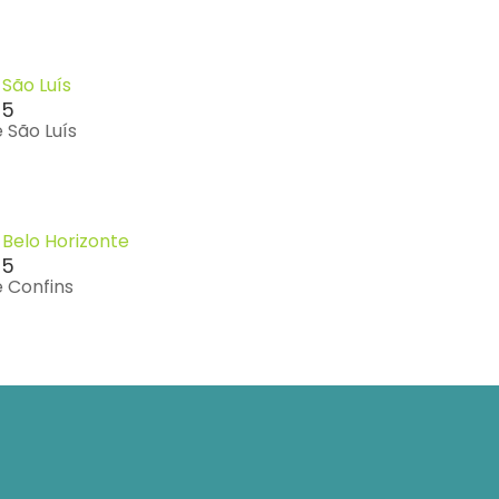
São Luís
55
 São Luís
Belo Horizonte
25
 Confins