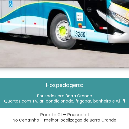
Hospedagens:
Pousadas em Barra Grande
Quartos com TV, ar-condicionado, frigobar, banheiro e wi-fi
Pacote 01 – Pousada 1
No Centrinho – melhor localização de Barra Grande