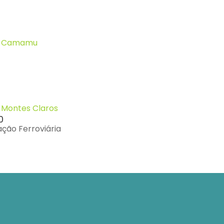
m Camamu
Montes Claros
0
ação Ferroviária