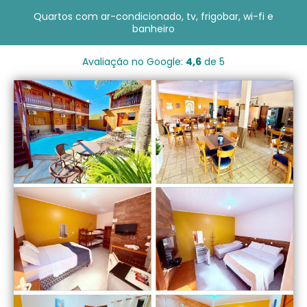
Quartos com ar-condicionado, tv, frigobar, wi-fi e
banheiro
Avaliação no Google:
4,6
de 5