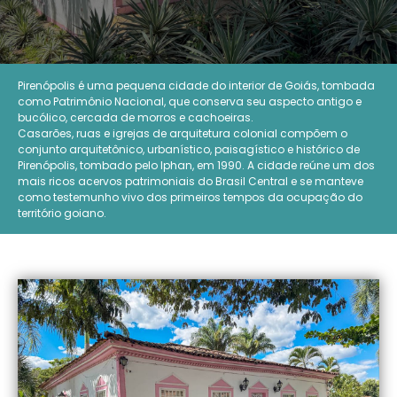
Pirenópolis é uma pequena cidade do interior de Goiás, tombada
como Patrimônio Nacional, que conserva seu aspecto antigo e
bucólico, cercada de morros e cachoeiras.
Casarões, ruas e igrejas de arquitetura colonial compõem o
conjunto arquitetônico, urbanístico, paisagístico e histórico de
Pirenópolis, tombado pelo Iphan, em 1990. A cidade reúne um dos
mais ricos acervos patrimoniais do Brasil Central e se manteve
como testemunho vivo dos primeiros tempos da ocupação do
território goiano.